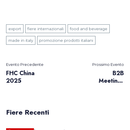
export
fiere internazionali
food and beverage
made in italy
promozione prodotti italiani
Evento Precedente
Prossimo Evento
FHC China
B2B
2025
Meetings
presso
Camera di
Commercio
Italiana a
Fiere Recenti
Manila –
Filippine