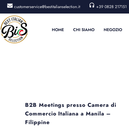
customerservice@bestitalianselection.it
+39 0828 217151
HOME
CHI SIAMO
NEGOZIO
Eventi passati
B2B Meetings presso Camera di
Commercio Italiana a Manila –
Filippine