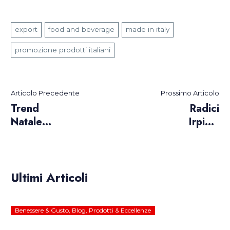
export
food and beverage
made in italy
promozione prodotti italiani
Articolo Precedente
Prossimo Articolo
Trend
Radici
Natale
Irpine,
2025: idee
Spirito
regalo
Partenopeo:
italiane tra
Lo
tradizione e
Spumante
Ultimi Articoli
qualità
Metodo
Classico BIS
Benessere & Gusto
,
Blog
,
Prodotti & Eccellenze
da
Collezione