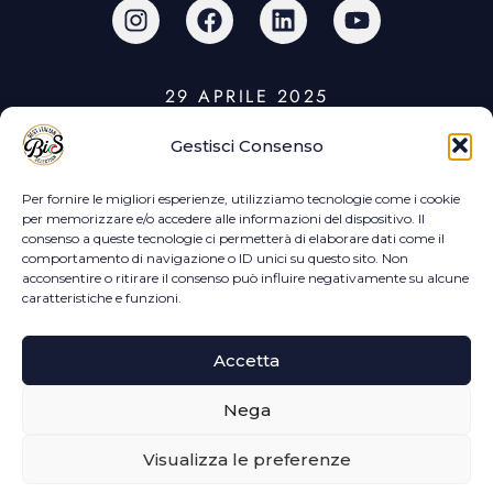
29 APRILE 2025
Gestisci Consenso
Per fornire le migliori esperienze, utilizziamo tecnologie come i cookie
per memorizzare e/o accedere alle informazioni del dispositivo. Il
consenso a queste tecnologie ci permetterà di elaborare dati come il
comportamento di navigazione o ID unici su questo sito. Non
DIECI
acconsentire o ritirare il consenso può influire negativamente su alcune
caratteristiche e funzioni.
ANNI
DI BIS
Accetta
Nega
Visualizza le preferenze
©Copyright 2020 Best Italian Selection | P.IVA: 05379190654 |