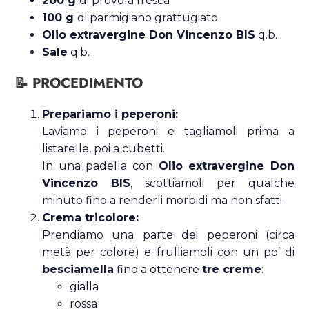
200 g
di provola fresca
100 g
di parmigiano grattugiato
Olio extravergine Don Vincenzo BIS
q.b.
Sale
q.b.
📝 PROCEDIMENTO
Prepariamo i peperoni:
Laviamo i peperoni e tagliamoli prima a
listarelle, poi a cubetti.
In una padella con
Olio extravergine Don
Vincenzo BIS
, scottiamoli per qualche
minuto fino a renderli morbidi ma non sfatti.
Crema tricolore:
Prendiamo una parte dei peperoni (circa
metà per colore) e frulliamoli con un po’ di
besciamella
fino a ottenere
tre creme
:
gialla
rossa