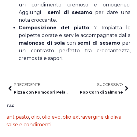
un condimento cremoso e omogeneo.
Aggiungi i
semi di sesamo
per dare una
nota croccante.
Composizione del piatto
: 7. Impiatta le
polpette dorate e servile accompagnate dalla
maionese di soia
con
semi di sesamo
per
un contrasto perfetto tra croccantezza,
cremosità e sapori.
PRECEDENTE
SUCCESSIVO
Pizza con Pomodori Pelati, Salame, Fiordilatte e Olive Nere
Pop Corn di Salmone
TAG
antipasto
,
olio
,
olio evo
,
olio extravergine di oliva
,
salse e condimenti