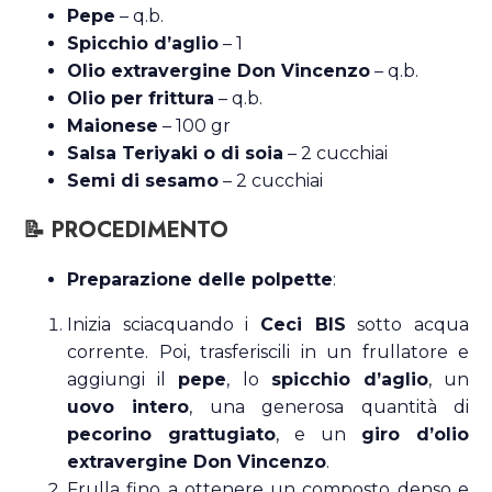
Pepe
– q.b.
Spicchio d’aglio
– 1
Olio extravergine Don Vincenzo
– q.b.
Olio per frittura
– q.b.
Maionese
– 100 gr
Salsa Teriyaki o di soia
– 2 cucchiai
Semi di sesamo
– 2 cucchiai
📝 PROCEDIMENTO
Preparazione delle polpette
:
Inizia sciacquando i
Ceci BIS
sotto acqua
corrente. Poi, trasferiscili in un frullatore e
aggiungi il
pepe
, lo
spicchio d’aglio
, un
uovo intero
, una generosa quantità di
pecorino grattugiato
, e un
giro d’olio
extravergine Don Vincenzo
.
Frulla fino a ottenere un composto denso e