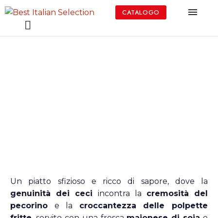
CATALOGO
POLPETTE
DI
CECI
E
PECORINO
CON
MAIONESE
DI
SOIA
E
SEMI
DI
SESAMO
Un piatto sfizioso e ricco di sapore, dove la
genuinità dei ceci
incontra la
cremosità del
pecorino
e la
croccantezza delle polpette
fritte
, servite con una fresca
maionese di soia
e