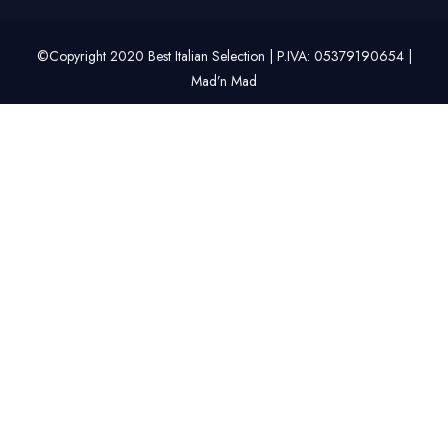
©Copyright 2020 Best Italian Selection | P.IVA: 05379190654 |
Mad’n Mad